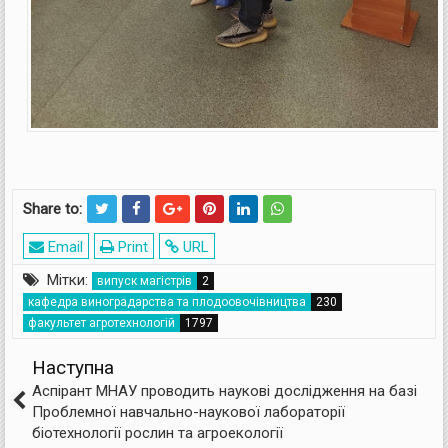
Share to:
Email
Print
URL
Мітки:
випуск магістрів
кафедра виноградарства та плодоовочівництва
факультет агротехнологій
Наступна
Аспірант МНАУ проводить наукові дослідження на базі
Проблемної навчально-наукової лабораторії
біотехнології рослин та агроекології