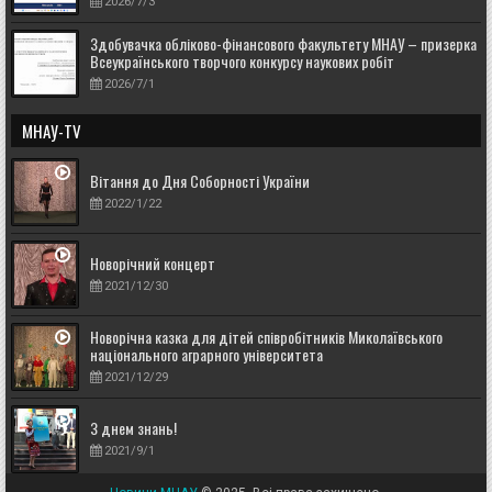
2026/7/3
Здобувачка обліково-фінансового факультету МНАУ – призерка
Всеукраїнського творчого конкурсу наукових робіт
2026/7/1
МНАУ-TV
Вітання до Дня Соборності України
2022/1/22
Новорічний концерт
2021/12/30
Новорічна казка для дітей співробітників Миколаївського
національного аграрного університета
2021/12/29
З днем знань!
2021/9/1