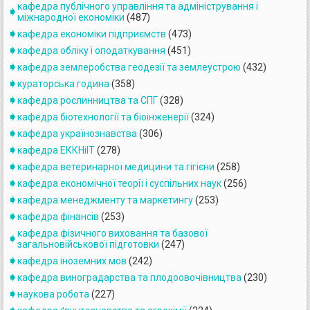
кафедра публічного управління та адміністрування і
міжнародної економіки
(487)
кафедра економіки підприємств
(473)
кафедра обліку і оподаткування
(451)
кафедра землеробства геодезії та землеустрою
(432)
кураторська година
(358)
кафедра рослинництва та СПГ
(328)
кафедра біотехнології та біоінженерії
(324)
кафедра українознавства
(306)
кафедра ЕККНіІТ
(278)
кафедра ветеринарної медицини та гігієни
(258)
кафедра економічної теорії і суспільних наук
(256)
кафедра менеджменту та маркетингу
(253)
кафедра фінансів
(253)
кафедра фізичного виховання та базової
загальновійськової підготовки
(247)
кафедра іноземних мов
(242)
кафедра виноградарства та плодоовочівництва
(230)
наукова робота
(227)