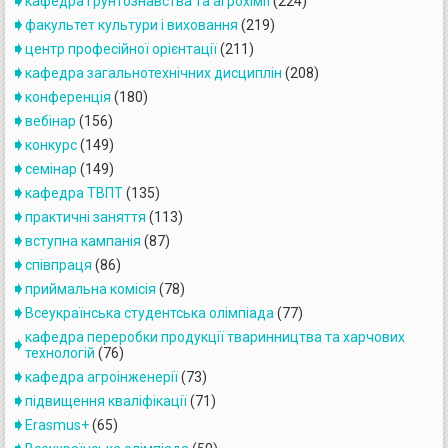
кафедра ґрунтознавства та агрохімії
(224)
факультет культури і виховання
(219)
центр професійної орієнтації
(211)
кафедра загальнотехнічних дисциплін
(208)
конференція
(180)
вебінар
(156)
конкурс
(149)
семінар
(149)
кафедра ТВПТ
(135)
практичні заняття
(113)
вступна кампанія
(87)
співпраця
(86)
приймальна комісія
(78)
Всеукраїнська студентська олімпіада
(77)
кафедра переробки продукції тваринництва та харчових
технологій
(76)
кафедра агроінженерiї
(73)
підвищення кваліфікації
(71)
Erasmus+
(65)