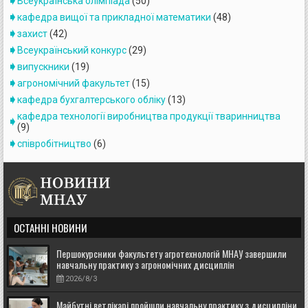
Всеукраїнська олімпіада
(50)
кафедра вищої та прикладної математики
(48)
захист
(42)
Всеукраїнський конкурс
(29)
випускники
(19)
агрономічний факультет
(15)
кафедра бухгалтерського обліку
(13)
кафедра технології виробництва продукції тваринництва
(9)
співробітництво
(6)
ОСТАННІ НОВИНИ
Першокурсники факультету агротехнологій МНАУ завершили
навчальну практику з агрономічних дисциплін
2026/8/3
Майбутні ветлікарі пройшли навчальну практику з дисципліни