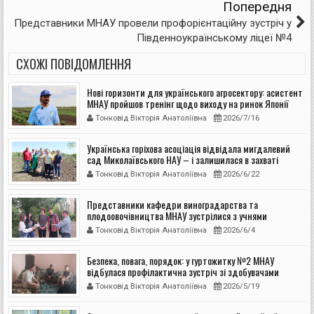
Попередня
Представники МНАУ провели профорієнтаційну зустріч у
Південноукраїнському ліцеї №4
СХОЖІ ПОВІДОМЛЕННЯ
Нові горизонти для українського агросектору: асистент
МНАУ пройшов тренінг щодо виходу на ринок Японії
Тонковід Вікторія Анатоліївна
2026/7/16
Українська горіхова асоціація відвідала мигдалевий
сад Миколаївського НАУ – і залишилася в захваті
Тонковід Вікторія Анатоліївна
2026/6/22
Представники кафедри виноградарства та
плодоовочівництва МНАУ зустрілися з учнями
Миколаївського ліцею №57
Тонковід Вікторія Анатоліївна
2026/6/4
Безпека, повага, порядок: у гуртожитку №2 МНАУ
відбулася профілактична зустріч зі здобувачами
Тонковід Вікторія Анатоліївна
2026/5/19