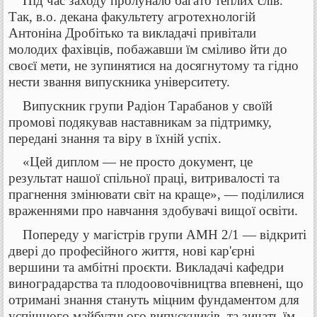
Під час заходу пролунало багато теплих слів.
Так, в.о. декана факультету агротехнологій
Антоніна Дробітько та викладачі привітали
молодих фахівців, побажавши їм сміливо йти до
своєї мети, не зупинятися на досягнутому та гідно
нести звання випускника університету.
Випускник групи Радіон Тарабанов у своїй
промові подякував наставникам за підтримку,
передані знання та віру в їхній успіх.
«Цей диплом — не просто документ, це
результат нашої спільної праці, витривалості та
прагнення змінювати світ на краще», — поділилися
враженнями про навчання здобувачі вищої освіти.
Попереду у магістрів групи АМН 2/1 — відкриті
двері до професійного життя, нові кар'єрні
вершини та амбітні проєкти. Викладачі кафедри
виноградарства та плодоовочівництва впевнені, що
отримані знання стануть міцним фундаментом для
успішного майбутнього випускників, та зичать їм