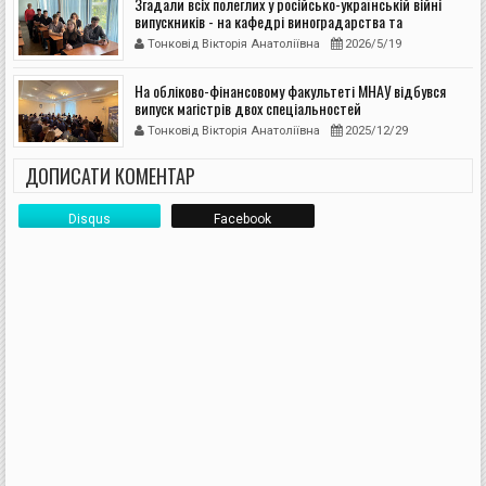
Згадали всіх полеглих у російсько-українській війні
випускників - на кафедрі виноградарства та
плодоовочівництва відбулася кураторська година до
Тонковід Вікторія Анатоліївна
2026/5/19
Дня Героїв
На обліково-фінансовому факультеті МНАУ відбувся
випуск магістрів двох спеціальностей
Тонковід Вікторія Анатоліївна
2025/12/29
ДОПИСАТИ КОМЕНТАР
Disqus
Facebook