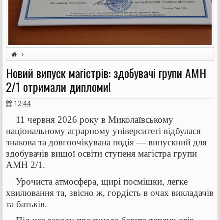
Новий випуск магістрів: здобувачі групи АМН
випуск магістрів
кафедра виноградарства та плодоовочівництва
2/1 отримали дипломи!
факультет агротехнологій
12:44
11 червня 2026 року в Миколаївському
національному аграрному університеті відбулася
знакова та довгоочікувана подія — випускний для
здобувачів вищої освіти ступеня магістра групи
АМН 2/1.
Урочиста атмосфера, щирі посмішки, легке
хвилювання та, звісно ж, гордість в очах викладачів
та батьків.