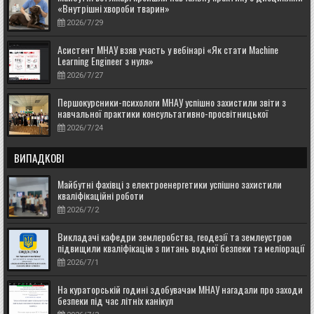
«Внутрішні хвороби тварин»
2026/7/29
Асистент МНАУ взяв участь у вебінарі «Як стати Machine
Learning Engineer з нуля»
2026/7/27
Першокурсники-психологи МНАУ успішно захистили звіти з
навчальної практики консультативно-просвітницької
2026/7/24
ВИПАДКОВІ
Майбутні фахівці з електроенергетики успішно захистили
кваліфікаційні роботи
2026/7/2
Викладачі кафедри землеробства, геодезії та землеустрою
підвищили кваліфікацію з питань водної безпеки та меліорації
земель
2026/7/1
На кураторській годині здобувачам МНАУ нагадали про заходи
безпеки під час літніх канікул