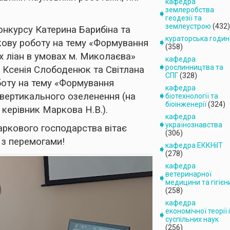
кафедра
землеробства
геодезії та
землеустрою
(432)
онкурсу Катерина Барибіна та
кураторська годин
укову роботу на тему «Формування
(358)
х ліан в умовах м. Миколаєва»
кафедра
рослинництва та
а Ксенія Слободенюк та Світлана
СПГ
(328)
оботу на тему «Формування
кафедра
 вертикального озеленення (на
біотехнології та
біоінженерії
(324)
керівник Маркова Н.В.).
кафедра
українознавства
ркового господарства вітає
(306)
в з перемогами!
кафедра ЕККНіІТ
(278)
кафедра
ветеринарної
медицини та гігієн
(258)
кафедра
економічної теорії і
суспільних наук
(256)