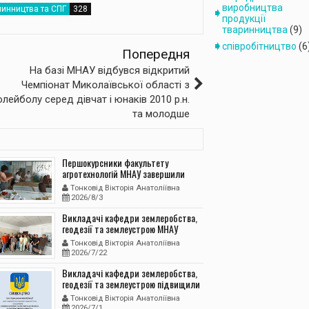
виробництва
инництва та СПГ
продукції
тваринництва
(9)
співробітництво
(6
Попередня
На базі МНАУ відбувся відкритий
Чемпіонат Миколаївської області з
олейболу серед дівчат і юнаків 2010 р.н.
та молодше
Першокурсники факультету
агротехнологій МНАУ завершили
навчальну практику з агрономічних
Тонковід Вікторія Анатоліївна
дисциплін
2026/8/3
Викладачі кафедри землеробства,
геодезії та землеустрою МНАУ
провели для здобувачів
Тонковід Вікторія Анатоліївна
спеціальності Н1 Агрономія
2026/7/22
навчальну практику з агрономічних
дисциплін і введення до
Викладачі кафедри землеробства,
майбутньої професії
геодезії та землеустрою підвищили
кваліфікацію з питань водної
Тонковід Вікторія Анатоліївна
безпеки та меліорації земель
2026/7/1