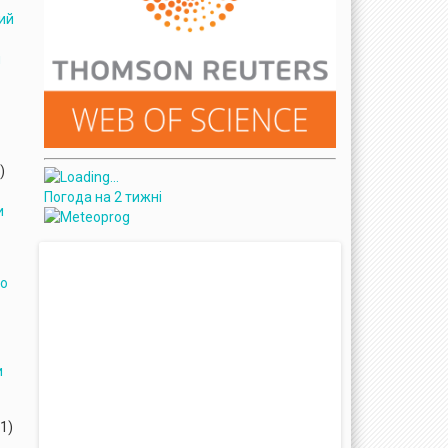
ий
и
)
Погода на 2 тижні
и
го
и
1)