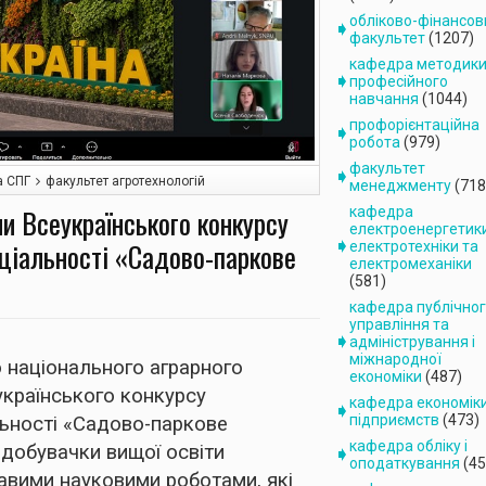
обліково-фінансов
факультет
(1207)
кафедра методик
професійного
навчання
(1044)
профорієнтаційна
робота
(979)
факультет
а СПГ
факультет агротехнологій
менеджменту
(718
и Всеукраїнського конкурсу
кафедра
електроенергетик
еціальності «Садово-паркове
електротехніки та
електромеханіки
(581)
кафедра публічно
управління та
адміністрування і
міжнародної
о національного аграрного
економіки
(487)
українського конкурсу
кафедра економік
підприємств
(473)
льності «Садово-паркове
кафедра обліку і
здобувачки вищої освіти
оподаткування
(45
авими науковими роботами, які