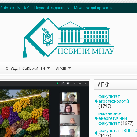
ібліотека МНАУ
Наукові видання
Міжнародні проекти
СТУДЕНТСЬКЕ ЖИТТЯ
АРХІВ
МІТКИ
факультет
агротехнологій
(1797)
інженерно-
енергетичний
факультет
(1677)
факультет ТВППТ
(1479)