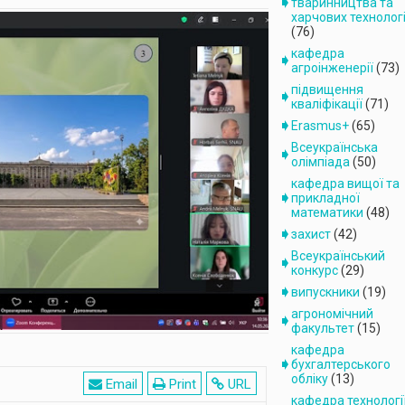
тваринництва та
харчових технолог
(76)
кафедра
агроінженерiї
(73)
підвищення
кваліфікації
(71)
Erasmus+
(65)
Всеукраїнська
олімпіада
(50)
кафедра вищої та
прикладної
математики
(48)
захист
(42)
Всеукраїнський
конкурс
(29)
випускники
(19)
агрономічний
факультет
(15)
кафедра
бухгалтерського
обліку
(13)
Email
Print
URL
кафедра технологі