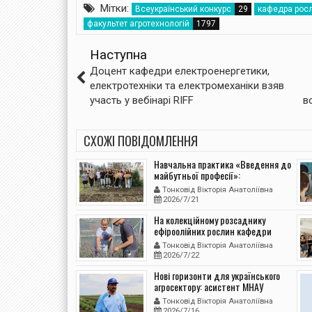
Мітки:
Всеукраїнський конкурс
кафедра росл
факультет агротехнологій
Наступна
Доцент кафедри електроенергетики,
електротехніки та електромеханіки взяв
участь у вебінарі RIFF
в
СХОЖІ ПОВІДОМЛЕННЯ
Навчальна практика «Введення до
майбутньої професії»:
першокурсники МНАУ пройшли
Тонковід Вікторія Анатоліївна
практику з агрономічних дисциплін
2026/7/21
На колекційному розсаднику
ефіроолійних рослин кафедри
землеробства, геодезії та
Тонковід Вікторія Анатоліївна
землеустрою МНАУ продовжуються
2026/7/22
дослідження
Нові горизонти для українського
агросектору: асистент МНАУ
пройшов тренінг щодо виходу на
Тонковід Вікторія Анатоліївна
ринок Японії
2026/7/16