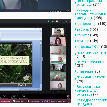
центр професійної
орієнтації
(211)
кафедра
загальнотехнічних
дисциплін
(208)
конференція
(180)
вебінар
(156)
конкурс
(149)
семінар
(149)
кафедра ТВПТ
(13
практичні заняття
(113)
вступна кампанія
(87)
співпраця
(86)
приймальна комісі
(78)
Всеукраїнська
студентська
олімпіада
(77)
кафедра переробк
продукції