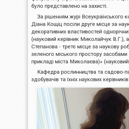
було представлено на захисті.
За рішенням журі Всеукраїнського к
Діана Кощіц посіли друге місце за на
декоративних властивостей однорічни
(науковий керівник Миколайчук В.Г.), 
Степанова - третє місце за наукову р
зеленого міського простору засобами
прикладі міста Миколаєва)» (науковий 
Кафедра рослинництва та садово-па
здобувачів та їхніх наукових керівникі