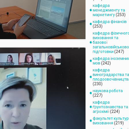
кафедра
менеджменту та
маркетингу
(253)
кафедра фінансів
(253)
кафедра фізичног
виховання та
базової
загальновійськово
підготовки
(247)
кафедра іноземни
мов
(242)
кафедра
виноградарства т
плодоовочівництв
(230)
наукова робота
(227)
кафедра
ґрунтознавства та
агрохімії
(224)
факультет культури
виховання
(219)