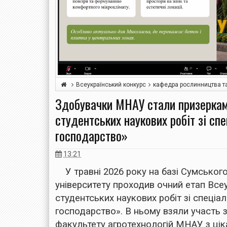
Всеукраїнський конкурс
кафедра рослинництва т
Здобувачки МНАУ стали призеркам
студентських наукових робіт зі сп
господарство»
13:21
У травні 2026 року на базі Сумськог
університету проходив очний етап Все
студентських наукових робіт зі спеціа
господарство». В ньому взяли участь 
факультету агротехнологій МНАУ з цік