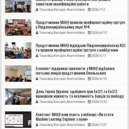
захистили кваліфікаційні роботи
Тонковід Вікторія Анатоліївна
2026/7/2
Представники МНАУ провели профорієнтаційну зустріч
у Південноукраїнському ліцеї №4
Тонковід Вікторія Анатоліївна
2026/6/12
Представники МНАУ відвідали Південноукраїнську АЕС
та провели профорієнтаційні зустрічі з майбутніми
вступниками
Тонковід Вікторія Анатоліївна
2026/6/11
Erasmus+ відкриває горизонти: у МНАУ відбулася
гостьова лекція представників Опольського
університету
Тонковід Вікторія Анатоліївна
2026/6/10
День Героїв України: здобувачі груп Ен3/1 та Ен3/2
вшанували мужність та незламність борців за свободу
Тонковід Вікторія Анатоліївна
2026/5/22
Асистент МНАУ взяв участь у вебінарі «Як стати
Machine Learning Engineer з нуля»
Тонковід Вікторія Анатоліївна
2026/7/27