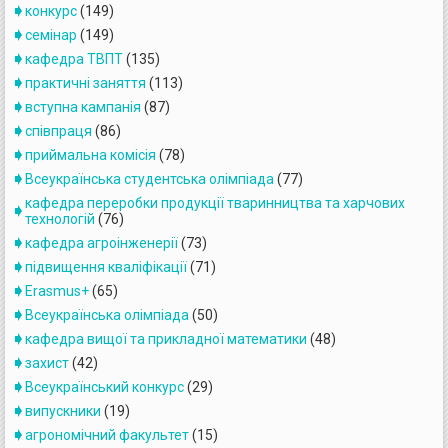
конкурс
(149)
семінар
(149)
кафедра ТВПТ
(135)
практичні заняття
(113)
вступна кампанія
(87)
співпраця
(86)
приймальна комісія
(78)
Всеукраїнська студентська олімпіада
(77)
кафедра переробки продукції тваринництва та харчових
технологій
(76)
кафедра агроінженерiї
(73)
підвищення кваліфікації
(71)
Erasmus+
(65)
Всеукраїнська олімпіада
(50)
кафедра вищої та прикладної математики
(48)
захист
(42)
Всеукраїнський конкурс
(29)
випускники
(19)
агрономічний факультет
(15)