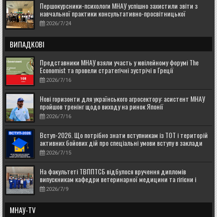
Першокурсники-психологи МНАУ успішно захистили звіти з
навчальної практики консультативно-просвітницької
2026/7/24
ВИПАДКОВІ
Представники МНАУ взяли участь у ювілейному форумі The
Economist та провели стратегічні зустрічі в Греції
2026/7/16
Нові горизонти для українського агросектору: асистент МНАУ
пройшов тренінг щодо виходу на ринок Японії
2026/7/16
Вступ-2026. Що потрібно знати вступникам із ТОТ і територій
активних бойових дій про спеціальні умови вступу в заклади
вищої освіти
2026/7/15
На факультеті ТВППТСБ відбулося вручення дипломів
випускникам кафедри ветеринарної медицини та гігієни і
доктору філософії
2026/7/9
МНАУ-TV