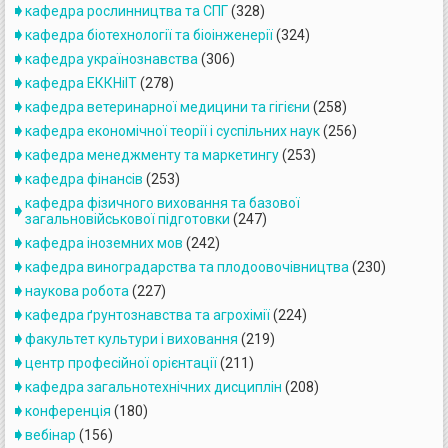
кафедра рослинництва та СПГ
(328)
кафедра біотехнології та біоінженерії
(324)
кафедра українознавства
(306)
кафедра ЕККНіІТ
(278)
кафедра ветеринарної медицини та гігієни
(258)
кафедра економічної теорії і суспільних наук
(256)
кафедра менеджменту та маркетингу
(253)
кафедра фінансів
(253)
кафедра фізичного виховання та базової
загальновійськової підготовки
(247)
кафедра іноземних мов
(242)
кафедра виноградарства та плодоовочівництва
(230)
наукова робота
(227)
кафедра ґрунтознавства та агрохімії
(224)
факультет культури і виховання
(219)
центр професійної орієнтації
(211)
кафедра загальнотехнічних дисциплін
(208)
конференція
(180)
вебінар
(156)