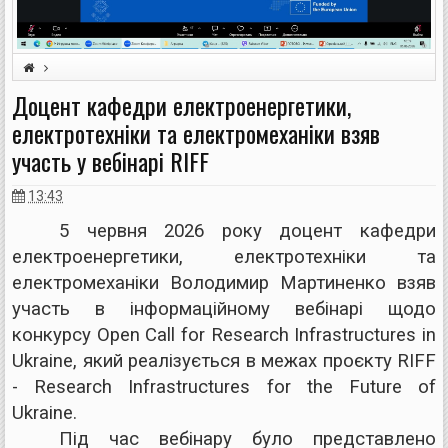
Доцент кафедри електроенергетики,
вебінар
інженерно-енергетичний факультет
електротехніки та електромеханіки взяв
кафедра електроенергетики електротехніки та електромеханіки
участь у вебінарі RIFF
13:43
5 червня 2026 року доцент кафедри
електроенергетики, електротехніки та
електромеханіки Володимир Мартиненко взяв
участь в інформаційному вебінарі щодо
конкурсу
Open Call for Research Infrastructures in
Ukraine
, який реалізується в межах проєкту RIFF
- Research Infrastructures for the Future of
Ukraine.
Під час вебінару було представлено