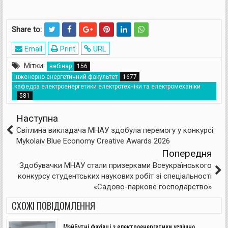
Share to:
Email
Print
URL
Мітки:
вебінар
інженерно-енергетичний факультет
кафедра електроенергетики електротехніки та електромеханіки
Наступна
Світлина викладача МНАУ здобула перемогу у конкурсі
Mykolaiv Blue Economy Creative Awards 2026
Попередня
Здобувачки МНАУ стали призерками Всеукраїнського
конкурсу студентських наукових робіт зі спеціальності
«Садово-паркове господарство»
СХОЖІ ПОВІДОМЛЕННЯ
Майбутні фахівці з електроенергетики успішно