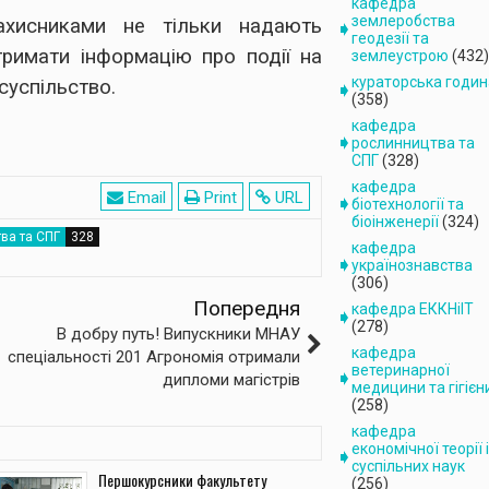
кафедра
землеробства
захисниками не тільки надають
геодезії та
римати інформацію про події на
землеустрою
(432)
кураторська годин
суспільство.
(358)
кафедра
рослинництва та
СПГ
(328)
кафедра
Email
Print
URL
біотехнології та
біоінженерії
(324)
ва та СПГ
кафедра
українознавства
(306)
Попередня
кафедра ЕККНіІТ
(278)
В добру путь! Випускники МНАУ
кафедра
спеціальності 201 Агрономія отримали
ветеринарної
дипломи магістрів
медицини та гігієн
(258)
кафедра
економічної теорії і
суспільних наук
Першокурсники факультету
(256)