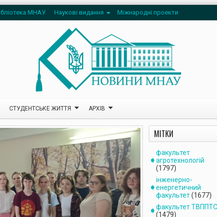
ібліотека МНАУ
Наукові видання
Міжнародні проекти
СТУДЕНТСЬКЕ ЖИТТЯ
АРХІВ
МІТКИ
факультет
агротехнологій
(1797)
інженерно-
енергетичний
факультет
(1677)
факультет ТВППТ
(1479)