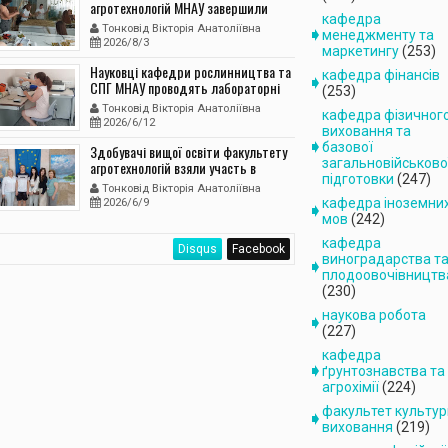
агротехнологій МНАУ завершили
кафедра
навчальну практику з агрономічних
Тонковід Вікторія Анатоліївна
менеджменту та
дисциплін
2026/8/3
маркетингу
(253)
Науковці кафедри рослинництва та
кафедра фінансів
СПГ МНАУ проводять лабораторні
(253)
дослідження
Тонковід Вікторія Анатоліївна
кафедра фізичног
сільськогосподарських культур
2026/6/12
виховання та
базової
Здобувачі вищої освіти факультету
загальновійськово
агротехнологій взяли участь в
підготовки
(247)
екологічній грі «Динамічна
Тонковід Вікторія Анатоліївна
рівновага»
кафедра іноземни
2026/6/9
мов
(242)
кафедра
Disqus
Facebook
виноградарства т
плодоовочівництв
(230)
наукова робота
(227)
кафедра
ґрунтознавства та
агрохімії
(224)
факультет культури
виховання
(219)