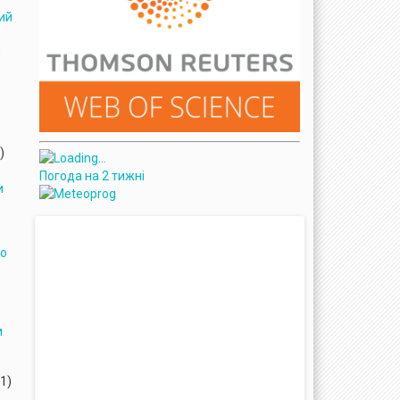
ий
и
)
Погода на 2 тижні
и
го
и
1)