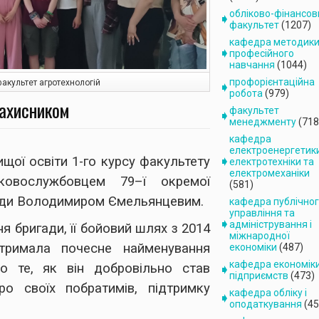
обліково-фінансов
факультет
(1207)
кафедра методик
професійного
навчання
(1044)
профорієнтаційна
факультет агротехнологій
робота
(979)
Захисником
факультет
менеджменту
(718
кафедра
електроенергетик
ищої освіти 1-го курсу факультету
електротехніки та
електромеханіки
ьковослужбовцем 79–ї окремої
(581)
гади Володимиром Ємельянцевим.
кафедра публічно
управління та
адміністрування і
ня бригади, її бойовий шлях з 2014
міжнародної
тримала почесне найменування
економіки
(487)
кафедра економік
ро те, як він добровільно став
підприємств
(473)
ро своїх побратимів, підтримку
кафедра обліку і
оподаткування
(45