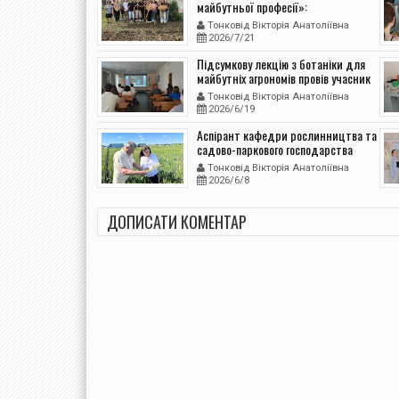
майбутньої професії»:
першокурсники МНАУ пройшли
Тонковід Вікторія Анатоліївна
практику з агрономічних дисциплін
2026/7/21
Підсумкову лекцію з ботаніки для
майбутніх агрономів провів учасник
двох антарктичних експедицій
Тонковід Вікторія Анатоліївна
2026/6/19
Аспірант кафедри рослинництва та
садово-паркового господарства
вивчає вплив бактеріальних
Тонковід Вікторія Анатоліївна
препаратів на продуктивність
2026/6/8
польових культур
ДОПИСАТИ КОМЕНТАР