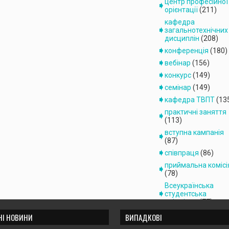
центр професійної
орієнтації
(211)
кафедра
загальнотехнічних
дисциплін
(208)
конференція
(180)
вебінар
(156)
конкурс
(149)
семінар
(149)
кафедра ТВПТ
(13
практичні заняття
(113)
вступна кампанія
(87)
співпраця
(86)
приймальна комісі
(78)
Всеукраїнська
студентська
олімпіада
(77)
кафедра переробк
НІ НОВИНИ
ВИПАДКОВІ
продукції