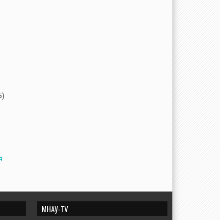
5)
я
и
МНАУ-TV