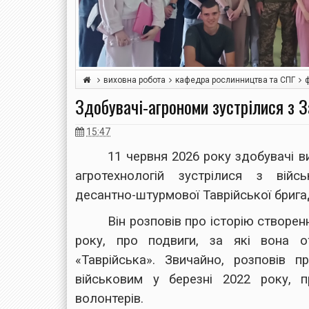
виховна робота
кафедра рослинництва та СПГ
Здобувачі-агрономи зустрілися з 
15:47
11 червня 2026 року здобувачі в
агротехнологій зустрілися з війс
десантно-штурмової Таврійської бри
Він розповів про історію створен
року, про подвиги, за які вона о
«Таврійська». Звичайно, розповів п
військовим у березні 2022 року, п
волонтерів.